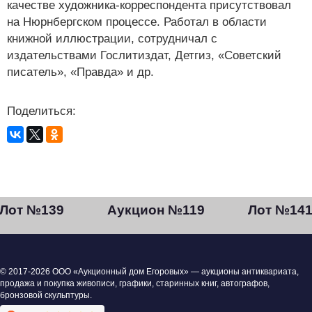
качестве художника-корреспондента присутствовал
на Нюрнбергском процессе. Работал в области
книжной иллюстрации, сотрудничал с
издательствами Гослитиздат, Детгиз, «Советский
писатель», «Правда» и др.
Поделиться:
Лот №139
Аукцион №119
Лот №14
© 2017-2026 ООО «Аукционный дом Егоровых» — аукционы антиквариата,
продажа и покупка живописи, графики, старинных книг, автографов,
бронзовой скульптуры.