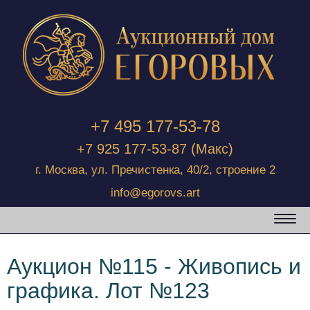
+7 495 177-53-78
+7 925 177-53-87
(Макс)
г. Москва, ул. Пречистенка, 40/2, строение 2
info@egorovs.art
Аукцион №115 - Живопись и
графика. Лот №123