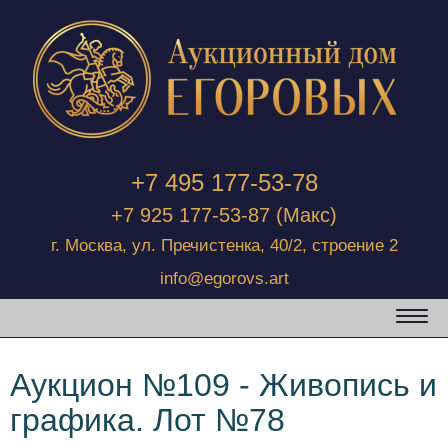
+7 495 177-53-78
+7 925 177-53-87
(Макс)
г. Москва, ул. Пречистенка, 40/2, строение 2
info@egorovs.art
Аукцион №109 - Живопись и
графика. Лот №78