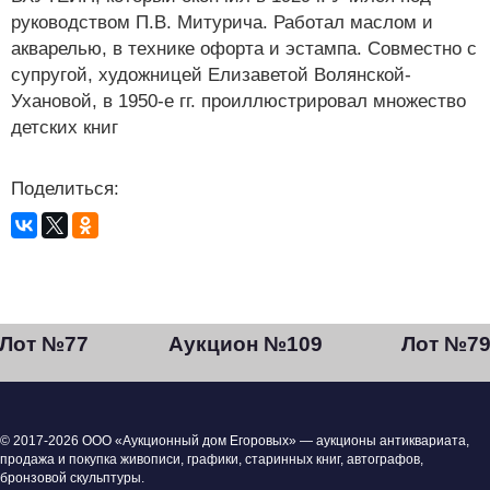
руководством П.В. Митурича. Работал маслом и
акварелью, в технике офорта и эстампа. Совместно с
супругой, художницей Елизаветой Волянской-
Ухановой, в 1950-е гг. проиллюстрировал множество
детских книг
Поделиться:
Лот №77
Аукцион №109
Лот №7
© 2017-2026 ООО «Аукционный дом Егоровых» — аукционы антиквариата,
продажа и покупка живописи, графики, старинных книг, автографов,
бронзовой скульптуры.