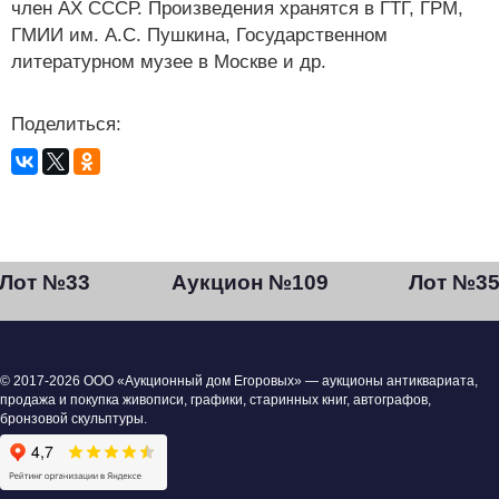
член АХ СССР. Произведения хранятся в ГТГ, ГРМ,
ГМИИ им. А.С. Пушкина, Государственном
литературном музее в Москве и др.
Поделиться:
Лот №33
Аукцион №109
Лот №3
© 2017-2026 ООО «Аукционный дом Егоровых» — аукционы антиквариата,
продажа и покупка живописи, графики, старинных книг, автографов,
бронзовой скульптуры.