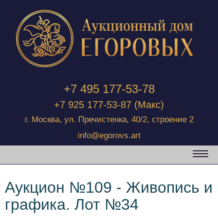
+7 495 177-53-78
+7 925 177-53-87
(Макс)
г. Москва, ул. Пречистенка, 40/2, строение 2
info@egorovs.art
Аукцион №109 - Живопись и
графика. Лот №34