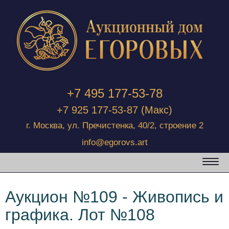
+7 495 177-53-78
+7 925 177-53-87
(Макс)
г. Москва, ул. Пречистенка, 40/2, строение 2
info@egorovs.art
Аукцион №109 - Живопись и
графика. Лот №108