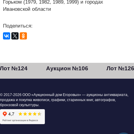
Горьком (1979, 1982, 1989, 1999) и городах
Ивановской области
Поделиться:
Лот №124
Аукцион №106
Лот №12
© 2017-2026 ООО «Аукционный дом Егоровых» — аукционы антиквариата,
продажа и покупка живописи, графики, старинных книг, автографов,
бронзовой скульптуры.