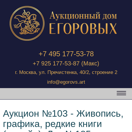
+7 495 177-53-78
+7 925 177-53-87
(Макс)
г. Москва, ул. Пречистенка, 40/2, строение 2
info@egorovs.art
Аукцион №103 - Живопись,
графика, редкие книги